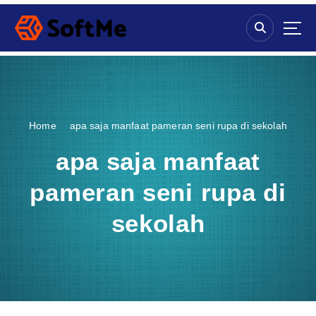
S
k
i
p
t
o
c
o
Home
apa saja manfaat pameran seni rupa di sekolah
n
t
apa saja manfaat
e
n
pameran seni rupa di
t
sekolah