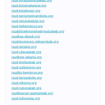
rsud-limapuluhkotakab.org
rsud-kotamakassar.org
rsud-kotabogor.org
rsud-tanjungpinangkota.org
rsud-simeuluekab.org
rsud-tpikepriprov.org
rsuddrloekmonohadi-kuduskab.org
rsudksa-depok.org
rsudrtnotopuro-sidoarjokab.org
rsud-sintang.org
rsud-cilacapkab.org
rsudkoja-jakarta.org
rsud-brebeskab.org
rsud-sulbarprov.org
rsudtpi-kepriprov.org
rsud-langsakota.org
rsud-ntbprov.org
rsud-natunakab.org
rsudkisaran-asahankab.org
rsud-indonesia.org