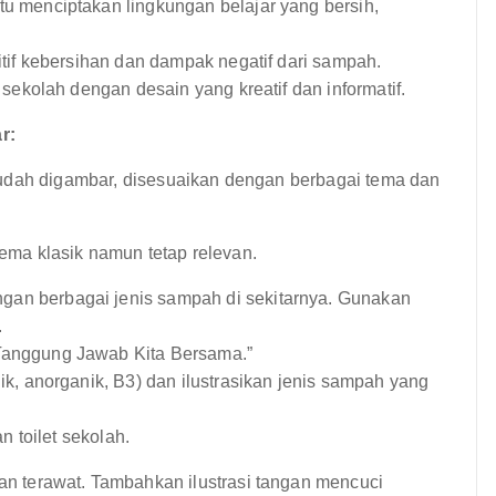
 menciptakan lingkungan belajar yang bersih,
if kebersihan dan dampak negatif dari sampah.
sekolah dengan desain yang kreatif dan informatif.
r:
mudah digambar, disesuaikan dengan berbagai tema dan
tema klasik namun tetap relevan.
an berbagai jenis sampah di sekitarnya. Gunakan
.
Tanggung Jawab Kita Bersama.”
k, anorganik, B3) dan ilustrasikan jenis sampah yang
 toilet sekolah.
an terawat. Tambahkan ilustrasi tangan mencuci