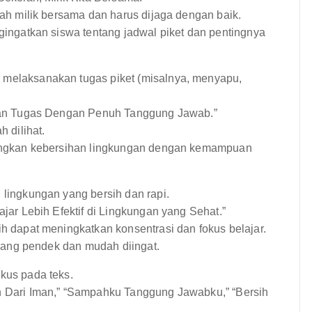
ah milik bersama dan harus dijaga dengan baik.
ingatkan siswa tentang jadwal piket dan pentingnya
melaksanakan tugas piket (misalnya, menyapu,
akan Tugas Dengan Penuh Tanggung Jawab.”
 dilihat.
kan kebersihan lingkungan dengan kemampuan
lingkungan yang bersih dan rapi.
jar Lebih Efektif di Lingkungan yang Sehat.”
 dapat meningkatkan konsentrasi dan fokus belajar.
ang pendek dan mudah diingat.
kus pada teks.
 Dari Iman,” “Sampahku Tanggung Jawabku,” “Bersih