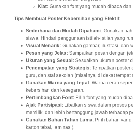
Kiat:
Gunakan font yang mudah dibaca dan 
Tips Membuat Poster Kebersihan yang Efektif:
Sederhana dan Mudah Dipahami:
Gunakan baha
siswa. Hindari penggunaan istilah-istilah yang rum
Visual Menarik:
Gunakan gambar, ilustrasi, dan 
Pesan yang Jelas:
Sampaikan pesan dengan jela
Ukuran yang Sesuai:
Sesuaikan ukuran poster 
Penempatan yang Strategis:
Tempatkan poster di
guru, dan staf sekolah (misalnya, di dekat tempat 
Gunakan Warna yang Tepat:
Warna cerah seperti
kebersihan dan kesegaran.
Pertimbangkan Font:
Pilih font yang mudah dib
Ajak Partisipasi:
Libatkan siswa dalam proses p
memiliki dan lebih bertanggung jawab terhadap 
Gunakan Bahan Tahan Lama:
Pilih bahan yang 
karton tebal, laminasi).