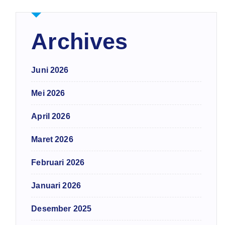
Archives
Juni 2026
Mei 2026
April 2026
Maret 2026
Februari 2026
Januari 2026
Desember 2025