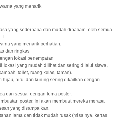
warna yang menarik.
sa yang sederhana dan mudah dipahami oleh semua
it.
warna yang menarik perhatian.
s dan ringkas.
dengan lokasi penempatan.
 lokasi yang mudah dilihat dan sering dilalui siswa,
sampah, toilet, ruang kelas, taman).
 hijau, biru, dan kuning sering dikaitkan dengan
aca dan sesuai dengan tema poster.
embuatan poster. Ini akan membuat mereka merasa
pesan yang disampaikan.
tahan lama dan tidak mudah rusak (misalnya, kertas