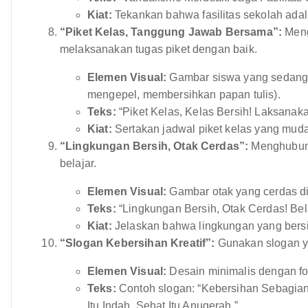
Kiat:
Tekankan bahwa fasilitas sekolah adal
“Piket Kelas, Tanggung Jawab Bersama”:
Meng
melaksanakan tugas piket dengan baik.
Elemen Visual:
Gambar siswa yang sedang 
mengepel, membersihkan papan tulis).
Teks:
“Piket Kelas, Kelas Bersih! Laksan
Kiat:
Sertakan jadwal piket kelas yang mudah
“Lingkungan Bersih, Otak Cerdas”:
Menghubung
belajar.
Elemen Visual:
Gambar otak yang cerdas di 
Teks:
“Lingkungan Bersih, Otak Cerdas! Bela
Kiat:
Jelaskan bahwa lingkungan yang bersih
“Slogan Kebersihan Kreatif”:
Gunakan slogan y
Elemen Visual:
Desain minimalis dengan fo
Teks:
Contoh slogan: “Kebersihan Sebagian
Itu Indah, Sehat Itu Anugerah.”