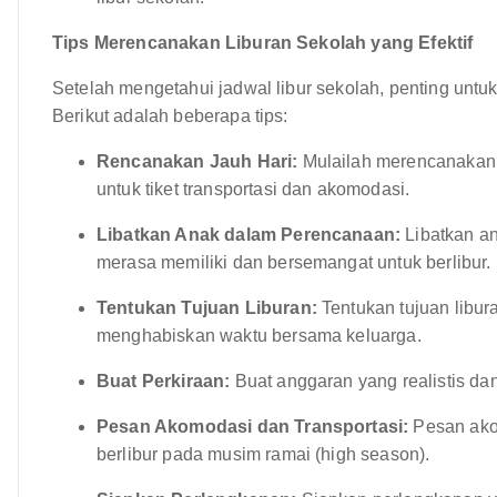
Tips Merencanakan Liburan Sekolah yang Efektif
Setelah mengetahui jadwal libur sekolah, penting untu
Berikut adalah beberapa tips:
Rencanakan Jauh Hari:
Mulailah merencanakan l
untuk tiket transportasi dan akomodasi.
Libatkan Anak dalam Perencanaan:
Libatkan a
merasa memiliki dan bersemangat untuk berlibur.
Tentukan Tujuan Liburan:
Tentukan tujuan libura
menghabiskan waktu bersama keluarga.
Buat Perkiraan:
Buat anggaran yang realistis dan
Pesan Akomodasi dan Transportasi:
Pesan akom
berlibur pada musim ramai (high season).