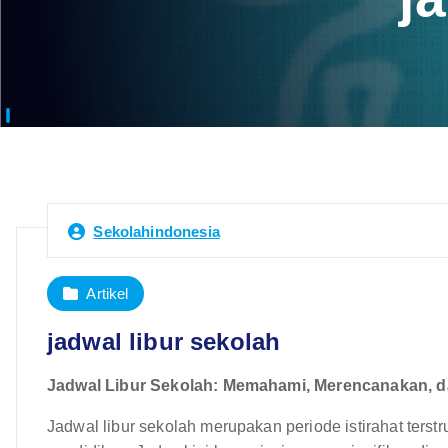
Sekolahindonesia
Artikel
jadwal libur sekolah
Jadwal Libur Sekolah: Memahami, Merencanakan, d
Jadwal libur sekolah merupakan periode istirahat terstr