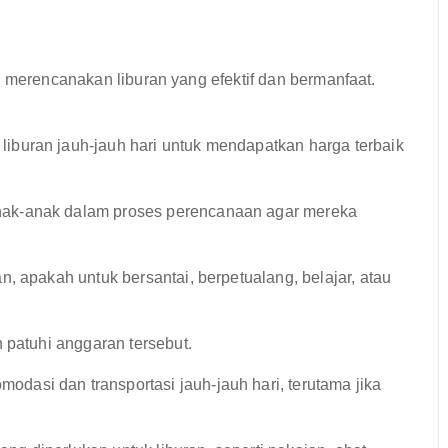
k merencanakan liburan yang efektif dan bermanfaat.
iburan jauh-jauh hari untuk mendapatkan harga terbaik
nak-anak dalam proses perencanaan agar mereka
n, apakah untuk bersantai, berpetualang, belajar, atau
 patuhi anggaran tersebut.
odasi dan transportasi jauh-jauh hari, terutama jika