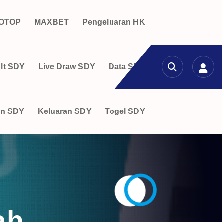
OTOP
MAXBET
Pengeluaran HK
lt SDY
Live Draw SDY
Data SDY
an SDY
Keluaran SDY
Togel SDY
ah