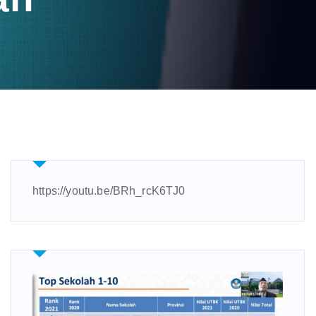
https://youtu.be/BRh_rcK6TJ0