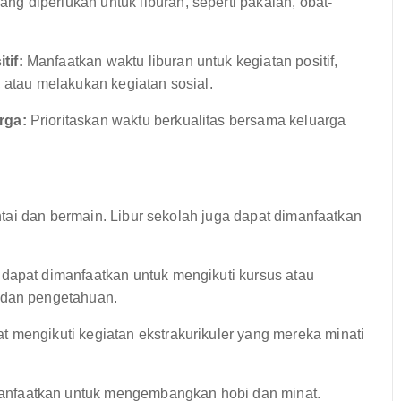
g diperlukan untuk liburan, seperti pakaian, obat-
tif:
Manfaatkan waktu liburan untuk kegiatan positif,
 atau melakukan kegiatan sosial.
rga:
Prioritaskan waktu berkualitas bersama keluarga
tai dan bermain. Libur sekolah juga dapat dimanfaatkan
 dapat dimanfaatkan untuk mengikuti kursus atau
 dan pengetahuan.
 mengikuti kegiatan ekstrakurikuler yang mereka minati
manfaatkan untuk mengembangkan hobi dan minat.