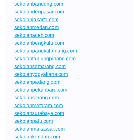
sekolahbandung.com
sekolahdenpasar.com
sekolahjakarta.com
sekolahmedan.com
sekolahaceh.com
sekolahbengkulu.com
sekolahpangkalpinang.com
sekolahtanjungpinang.com
sekolahsemarang.com
sekolahyogyakarta.com
sekolahpadang.com
sekolahpekanbaru.com
sekolahserang.com
sekolahmataram.com
sekolahsurabaya.com
sekolahpalu.com
sekolahmakassar.com
sekolahkendari.com