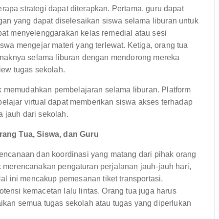
rapa strategi dapat diterapkan. Pertama, guru dapat
an yang dapat diselesaikan siswa selama liburan untuk
at menyelenggarakan kelas remedial atau sesi
wa mengejar materi yang terlewat. Ketiga, orang tua
anaknya selama liburan dengan mendorong mereka
ew tugas sekolah.
uk memudahkan pembelajaran selama liburan. Platform
belajar virtual dapat memberikan siswa akses terhadap
 jauh dari sekolah.
rang Tua, Siswa, dan Guru
encanaan dan koordinasi yang matang dari pihak orang
uk merencanakan pengaturan perjalanan jauh-jauh hari,
Hal ini mencakup pemesanan tiket transportasi,
nsi kemacetan lalu lintas. Orang tua juga harus
kan semua tugas sekolah atau tugas yang diperlukan