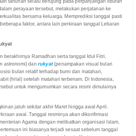
aan tahunan selalu berujung pada perpanjangan liburan
 dalam perayaan tersebut, melakukan perjalanan ke
kualitas bersama keluarga. Memprediksi tanggal pasti
eberapa faktor, antara lain perkiraan tanggal Lebaran
ukyat
 berakhirnya Ramadhan serta tanggal Idul Fitri,
n astronomi) dan
rukyat
(penampakan visual bulan
sisi bulan relatif terhadap bumi dan matahari,
bit (hilal) setelah matahari terbenam. Di Indonesia,
sebut untuk mengumumkan secara resmi dimulainya
nan jatuh sekitar akhir Maret hingga awal April.
kiraan awal. Tanggal resminya akan dikonfirmasi
enterian Agama dengan melibatkan organisasi Islam,
ertemuan ini biasanya terjadi sesaat sebelum tanggal