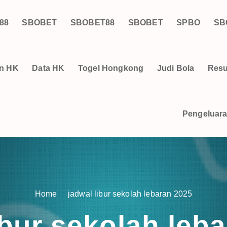
88
SBOBET
SBOBET88
SBOBET
SPBO
SB
an HK
Data HK
Togel Hongkong
Judi Bola
Resu
Pengeluar
Home
jadwal libur sekolah lebaran 2025
ibur sekolah leb