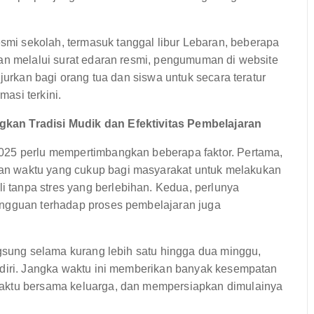
i sekolah, termasuk tanggal libur Lebaran, beberapa
kan melalui surat edaran resmi, pengumuman di website
jurkan bagi orang tua dan siswa untuk secara teratur
asi terkini.
kan Tradisi Mudik dan Efektivitas Pembelajaran
025 perlu mempertimbangkan beberapa faktor. Pertama,
n waktu yang cukup bagi masyarakat untuk melakukan
 tanpa stres yang berlebihan. Kedua, perlunya
angguan terhadap proses pembelajaran juga
ngsung selama kurang lebih satu hingga dua minggu,
ndiri. Jangka waktu ini memberikan banyak kesempatan
waktu bersama keluarga, dan mempersiapkan dimulainya