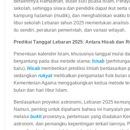
berakhirnya Ramadhan, bulan suci puasa Islam. Peray
sekolah, sehingga siswa dan pendidik dapat ikut serta
kampung halaman (mudik), dan menghabiskan waktu ber
libur sekolah Lebaran tahun 2025 memerlukan analisis b
itu sendiri, peraturan pemerintah, dan variasi wilayah.
Prediksi Tanggal Lebaran 2025: Antara Hisab dan R
Penentuan kalender Islam, khususnya tanggal mulai dan
bergantung pada dua metode utama:
hisab
(perhitunga
baru).
Hisab
memberikan prediksi ilmiah berdasarkan po
sedangkan
rukyat
melibatkan pengamatan fisik bulan sa
Kementerian Agama menggabungkan kedua metode ter
bulan dan hari libur Islam.
Berdasarkan proyeksi astronomi, Lebaran 2025 kemungki
Namun, penting untuk dipahami bahwa ini hanyalah per
melalui
bukti
prosesnya, pertemuan yang diadakan Kem
astronom, dan pemangku kepentingan terkait lainnya. P