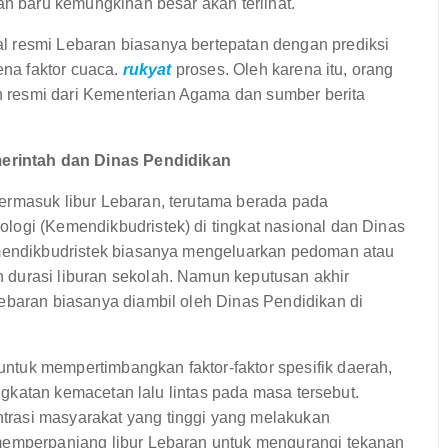
an baru kemungkinan besar akan terlihat.
l resmi Lebaran biasanya bertepatan dengan prediksi
ena faktor cuaca.
rukyat
proses. Oleh karena itu, orang
 resmi dari Kementerian Agama dan sumber berita
erintah dan Dinas Pendidikan
ermasuk libur Lebaran, terutama berada pada
logi (Kemendikbudristek) di tingkat nasional dan Dinas
Kemendikbudristek biasanya mengeluarkan pedoman atau
 durasi liburan sekolah. Namun keputusan akhir
Lebaran biasanya diambil oleh Dinas Pendidikan di
tuk mempertimbangkan faktor-faktor spesifik daerah,
ningkatan kemacetan lalu lintas pada masa tersebut.
trasi masyarakat yang tinggi yang melakukan
 memperpanjang libur Lebaran untuk mengurangi tekanan