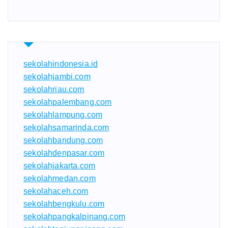
sekolahindonesia.id
sekolahjambi.com
sekolahriau.com
sekolahpalembang.com
sekolahlampung.com
sekolahsamarinda.com
sekolahbandung.com
sekolahdenpasar.com
sekolahjakarta.com
sekolahmedan.com
sekolahaceh.com
sekolahbengkulu.com
sekolahpangkalpinang.com