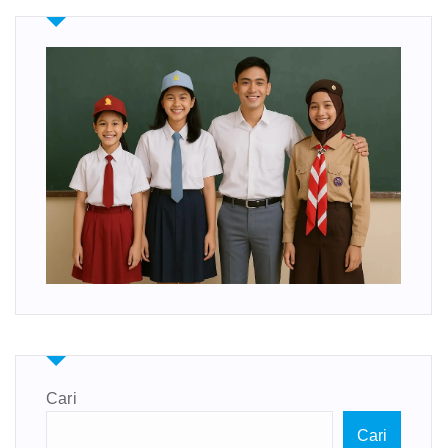
Cari
Cari