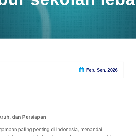
Feb, Sen, 2026
aruh, dan Persiapan
keagamaan paling penting di Indonesia, menandai