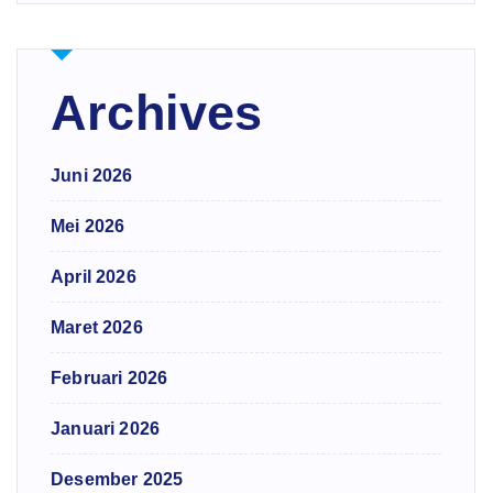
Archives
Juni 2026
Mei 2026
April 2026
Maret 2026
Februari 2026
Januari 2026
Desember 2025