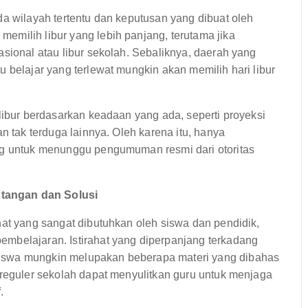
da wilayah tertentu dan keputusan yang dibuat oleh
emilih libur yang lebih panjang, terutama jika
asional atau libur sekolah. Sebaliknya, daerah yang
 belajar yang terlewat mungkin akan memilih hari libur
libur berdasarkan keadaan yang ada, seperti proyeksi
n tak terduga lainnya. Oleh karena itu, hanya
ng untuk menunggu pengumuman resmi dari otoritas
tangan dan Solusi
hat yang sangat dibutuhkan oleh siswa dan pendidik,
mbelajaran. Istirahat yang diperpanjang terkadang
iswa mungkin melupakan beberapa materi yang dibahas
 reguler sekolah dapat menyulitkan guru untuk menjaga
.