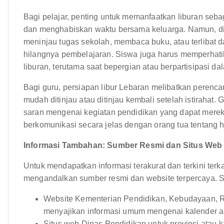
Bagi pelajar, penting untuk memanfaatkan liburan seb
dan menghabiskan waktu bersama keluarga. Namun, di
meninjau tugas sekolah, membaca buku, atau terlibat 
hilangnya pembelajaran. Siswa juga harus memperhat
liburan, terutama saat bepergian atau berpartisipasi da
Bagi guru, persiapan libur Lebaran melibatkan peren
mudah ditinjau atau ditinjau kembali setelah istirahat
saran mengenai kegiatan pendidikan yang dapat mereka 
berkomunikasi secara jelas dengan orang tua tentang 
Informasi Tambahan: Sumber Resmi dan Situs Web
Untuk mendapatkan informasi terakurat dan terkini terk
mengandalkan sumber resmi dan website terpercaya. S
Website Kementerian Pendidikan, Kebudayaan, Ris
menyajikan informasi umum mengenai kalender a
Situs web Dinas Pendidikan untuk provinsi atau k