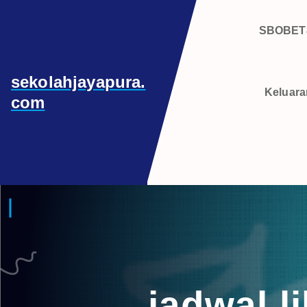
S
k
SBOBET
i
p
t
sekolahjayapura.
Keluar
o
com
c
o
n
t
e
n
t
jadwal l