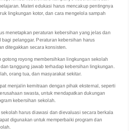
belajaran. Materi edukasi harus mencakup pentingnya
ruk lingkungan kotor, dan cara mengelola sampah
us menetapkan peraturan kebersihan yang jelas dan
l bagi pelanggar. Peraturan kebersihan harus
an ditegakkan secara konsisten.
 gotong royong membersihkan lingkungan sekolah
 dan tanggung jawab terhadap kebersihan lingkungan.
ah, orang tua, dan masyarakat sekitar.
at menjalin kemitraan dengan pihak eksternal, seperti
perusahaan swasta, untuk mendapatkan dukungan
rogram kebersihan sekolah.
sekolah harus diawasi dan dievaluasi secara berkala
 dapat digunakan untuk memperbaiki program dan
olah.