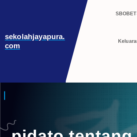
S
k
SBOBET
i
p
t
sekolahjayapura.
Keluar
o
com
c
o
n
t
e
n
t
pidato tentang