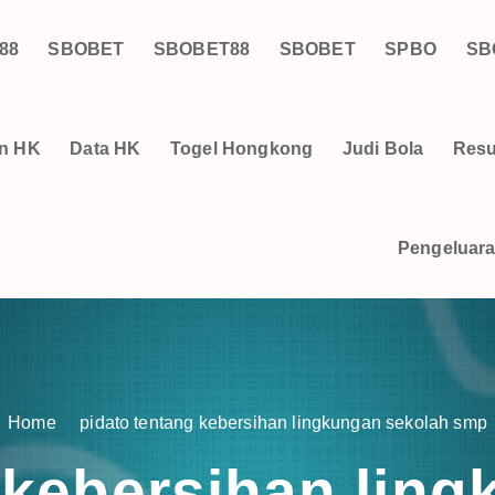
88
SBOBET
SBOBET88
SBOBET
SPBO
SB
an HK
Data HK
Togel Hongkong
Judi Bola
Resu
Pengeluar
Home
pidato tentang kebersihan lingkungan sekolah smp
 kebersihan lin