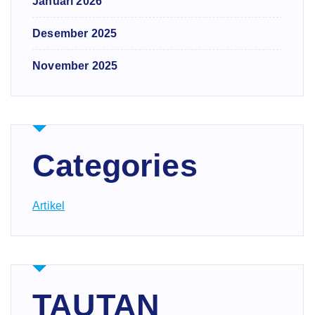
Januari 2026
Desember 2025
November 2025
Categories
Artikel
TAUTAN