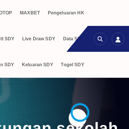
OTOP
MAXBET
Pengeluaran HK
lt SDY
Live Draw SDY
Data SDY
an SDY
Keluaran SDY
Togel SDY
gkungan sekolah