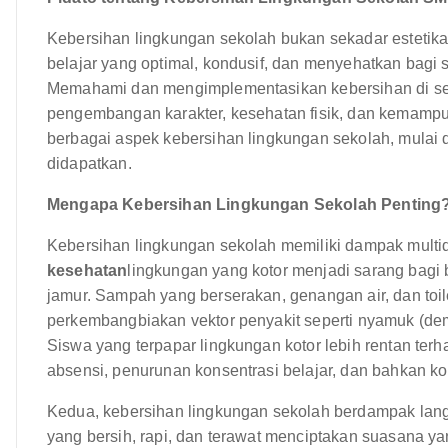
Kebersihan lingkungan sekolah bukan sekadar estetika; 
belajar yang optimal, kondusif, dan menyehatkan bagi
Memahami dan mengimplementasikan kebersihan di sek
pengembangan karakter, kesehatan fisik, dan kemampu
berbagai aspek kebersihan lingkungan sekolah, mulai d
didapatkan.
Mengapa Kebersihan Lingkungan Sekolah Penting
Kebersihan lingkungan sekolah memiliki dampak multidi
kesehatan
lingkungan yang kotor menjadi sarang bagi be
jamur. Sampah yang berserakan, genangan air, dan toil
perkembangbiakan vektor penyakit seperti nyamuk (demam 
Siswa yang terpapar lingkungan kotor lebih rentan ter
absensi, penurunan konsentrasi belajar, dan bahkan ko
Kedua, kebersihan lingkungan sekolah berdampak la
yang bersih, rapi, dan terawat menciptakan suasana y