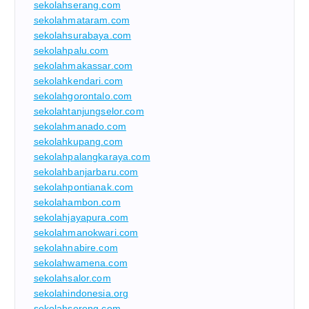
sekolahserang.com
sekolahmataram.com
sekolahsurabaya.com
sekolahpalu.com
sekolahmakassar.com
sekolahkendari.com
sekolahgorontalo.com
sekolahtanjungselor.com
sekolahmanado.com
sekolahkupang.com
sekolahpalangkaraya.com
sekolahbanjarbaru.com
sekolahpontianak.com
sekolahambon.com
sekolahjayapura.com
sekolahmanokwari.com
sekolahnabire.com
sekolahwamena.com
sekolahsalor.com
sekolahindonesia.org
sekolahsorong.com