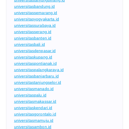
universitastanjungpinang.id
universitasbandung.id
universitassemarang.id
universitasyogyakarta.id
universitassurabaya.id
universitasserang.id
universitasbanten.id
universitasbali.id
universitasdenpasar.id
universitaskupang.id
universitaspontianak.id
universitaspalangkaraya.id
universitasbanjarbaru.id
universitastanjungselor.id
universitasmanado.id
universitaspalu.id
universitasmakassar.id
universitaskendari.id
universitasgorontalo.id
universitasmamuju.id
universitasambon.id