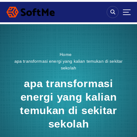
S
k
i
p
t
o
c
o
Home
n
apa transformasi energi yang kalian temukan di sekitar
t
sekolah
e
n
apa transformasi
t
energi yang kalian
temukan di sekitar
sekolah