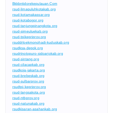
Bkkbntidorekepulauan.com
rsud-limapuluhkotakab.org
rsud-kotamakassar.org
rsud-kotabogor.org
rsud-tanjungpinangkota.org
rsud-simeuluekab.org
rsud-tpikepriprov.org
rsuddrloekmonohadi-kuduskab.org
rsudksa-depok.org
rsudrtnotopuro-sidoarjokab.org
rsud-sintang.org
rsud-cilacapkab.org
rsudkoja-jakarta.org
rsud-brebeskab.org
rsud-sulbarprov.org
rsudtpi-kepriprov.org
rsud-langsakota.org
rsud-ntbprov.org
rsud-natunakab.org
rsudkisaran-asahankab.org