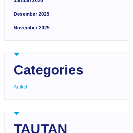
Januari 2026
Desember 2025
November 2025
Categories
Artikel
TAUTAN