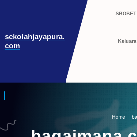
S
k
SBOBET
i
p
t
sekolahjayapura.
Keluar
o
com
c
o
n
t
e
n
t
Home
ba
bagaimana 