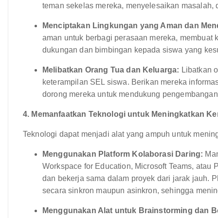
teman sekelas mereka, menyelesaikan masalah, 
Menciptakan Lingkungan yang Aman dan Men
aman untuk berbagi perasaan mereka, membuat ke
dukungan dan bimbingan kepada siswa yang kesu
Melibatkan Orang Tua dan Keluarga:
Libatkan 
keterampilan SEL siswa. Berikan mereka informa
dorong mereka untuk mendukung pengembangan k
4. Memanfaatkan Teknologi untuk Meningkatkan Ke
Teknologi dapat menjadi alat yang ampuh untuk mening
Menggunakan Platform Kolaborasi Daring:
Manf
Workspace for Education, Microsoft Teams, atau 
dan bekerja sama dalam proyek dari jarak jauh. 
secara sinkron maupun asinkron, sehingga meningka
Menggunakan Alat untuk Brainstorming dan Be