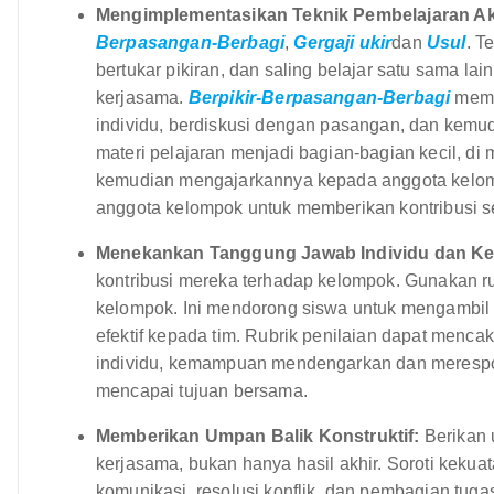
Mengimplementasikan Teknik Pembelajaran Akt
Berpasangan-Berbagi
,
Gergaji ukir
dan
Usul
. T
bertukar pikiran, dan saling belajar satu sama l
kerjasama.
Berpikir-Berpasangan-Berbagi
memu
individu, berdiskusi dengan pasangan, dan kemud
materi pelajaran menjadi bagian-bagian kecil, di
kemudian mengajarkannya kepada anggota kelom
anggota kelompok untuk memberikan kontribusi s
Menekankan Tanggung Jawab Individu dan K
kontribusi mereka terhadap kelompok. Gunakan r
kelompok. Ini mendorong siswa untuk mengambil t
efektif kepada tim. Rubrik penilaian dapat mencakup 
individu, kemampuan mendengarkan dan merespo
mencapai tujuan bersama.
Memberikan Umpan Balik Konstruktif:
Berikan u
kerjasama, bukan hanya hasil akhir. Soroti kekua
komunikasi, resolusi konflik, dan pembagian tuga