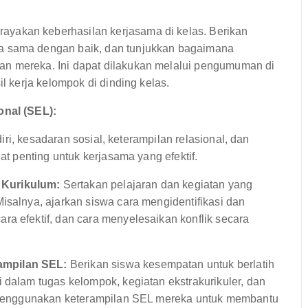
rayakan keberhasilan kerjasama di kelas. Berikan
a sama dengan baik, dan tunjukkan bagaimana
n mereka. Ini dapat dilakukan melalui pengumuman di
il kerja kelompok di dinding kelas.
nal (SEL):
ri, kesadaran sosial, keterampilan relasional, dan
 penting untuk kerjasama yang efektif.
 Kurikulum:
Sertakan pelajaran dan kegiatan yang
isalnya, ajarkan siswa cara mengidentifikasi dan
ra efektif, dan cara menyelesaikan konflik secara
ampilan SEL:
Berikan siswa kesempatan untuk berlatih
 dalam tugas kelompok, kegiatan ekstrakurikuler, dan
uk menggunakan keterampilan SEL mereka untuk membantu