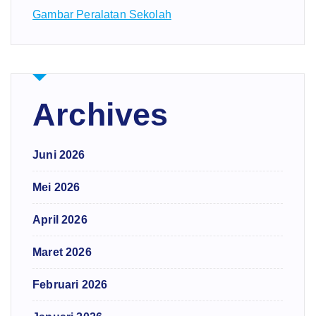
Gambar Peralatan Sekolah
Archives
Juni 2026
Mei 2026
April 2026
Maret 2026
Februari 2026