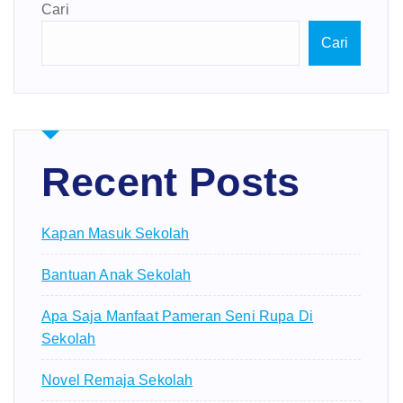
Cari
Cari
Recent Posts
Kapan Masuk Sekolah
Bantuan Anak Sekolah
Apa Saja Manfaat Pameran Seni Rupa Di
Sekolah
Novel Remaja Sekolah