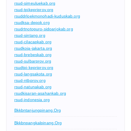
rsud-simeuluekab.org
rsud-tpikepriprov.org
rsuddrloekmonohadi-kuduskab.org
rsudksa-depok.org
rsudrtnotopuro-sidoarjokab.org
rsud-sintang.org
rsud-cilacapkab.org
rsudkoja-jakarta.org
rsud-brebeskab.org
rsud-sulbarprov.org
rsudtpi-kepriprov.org
rsud-langsakota.org
rsud-ntbprov.org
rsud-natunakab.org
rsudkisaran-asahankab.org
rsud-indonesia.org
Bkkbntanjungpinang.org
Bkkbnpangkalpinang.org