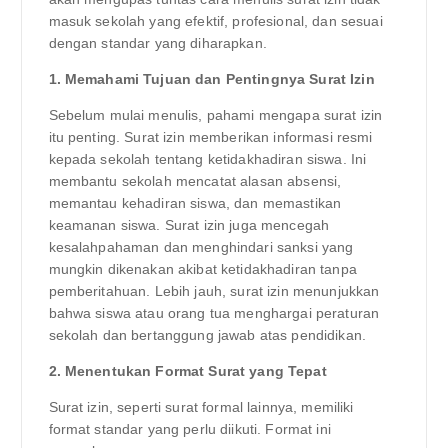
masuk sekolah yang efektif, profesional, dan sesuai
dengan standar yang diharapkan.
1. Memahami Tujuan dan Pentingnya Surat Izin
Sebelum mulai menulis, pahami mengapa surat izin
itu penting. Surat izin memberikan informasi resmi
kepada sekolah tentang ketidakhadiran siswa. Ini
membantu sekolah mencatat alasan absensi,
memantau kehadiran siswa, dan memastikan
keamanan siswa. Surat izin juga mencegah
kesalahpahaman dan menghindari sanksi yang
mungkin dikenakan akibat ketidakhadiran tanpa
pemberitahuan. Lebih jauh, surat izin menunjukkan
bahwa siswa atau orang tua menghargai peraturan
sekolah dan bertanggung jawab atas pendidikan.
2. Menentukan Format Surat yang Tepat
Surat izin, seperti surat formal lainnya, memiliki
format standar yang perlu diikuti. Format ini