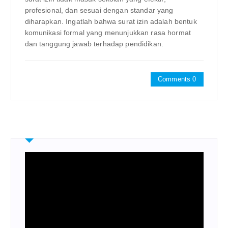
profesional, dan sesuai dengan standar yang
diharapkan. Ingatlah bahwa surat izin adalah bentuk
komunikasi formal yang menunjukkan rasa hormat
dan tanggung jawab terhadap pendidikan.
Comments 0