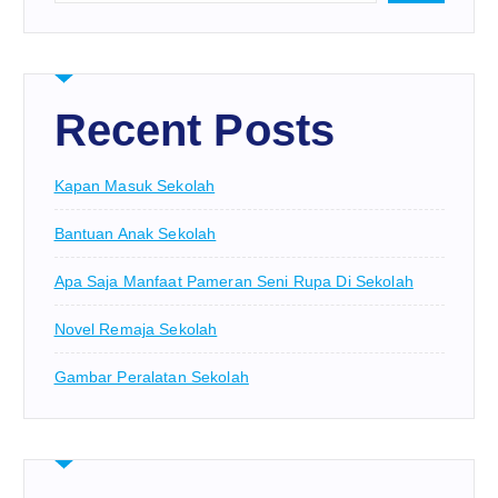
Recent Posts
Kapan Masuk Sekolah
Bantuan Anak Sekolah
Apa Saja Manfaat Pameran Seni Rupa Di Sekolah
Novel Remaja Sekolah
Gambar Peralatan Sekolah