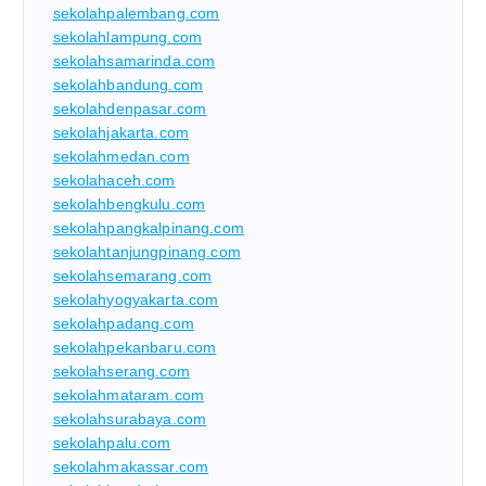
sekolahpalembang.com
sekolahlampung.com
sekolahsamarinda.com
sekolahbandung.com
sekolahdenpasar.com
sekolahjakarta.com
sekolahmedan.com
sekolahaceh.com
sekolahbengkulu.com
sekolahpangkalpinang.com
sekolahtanjungpinang.com
sekolahsemarang.com
sekolahyogyakarta.com
sekolahpadang.com
sekolahpekanbaru.com
sekolahserang.com
sekolahmataram.com
sekolahsurabaya.com
sekolahpalu.com
sekolahmakassar.com