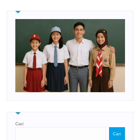
Cari
Cari