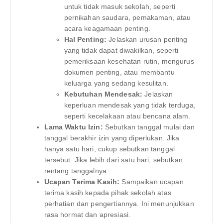
untuk tidak masuk sekolah, seperti
pernikahan saudara, pemakaman, atau
acara keagamaan penting.
Hal Penting:
Jelaskan urusan penting
yang tidak dapat diwakilkan, seperti
pemeriksaan kesehatan rutin, mengurus
dokumen penting, atau membantu
keluarga yang sedang kesulitan.
Kebutuhan Mendesak:
Jelaskan
keperluan mendesak yang tidak terduga,
seperti kecelakaan atau bencana alam.
Lama Waktu Izin:
Sebutkan tanggal mulai dan
tanggal berakhir izin yang diperlukan. Jika
hanya satu hari, cukup sebutkan tanggal
tersebut. Jika lebih dari satu hari, sebutkan
rentang tanggalnya.
Ucapan Terima Kasih:
Sampaikan ucapan
terima kasih kepada pihak sekolah atas
perhatian dan pengertiannya. Ini menunjukkan
rasa hormat dan apresiasi.