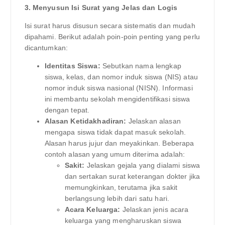
3. Menyusun Isi Surat yang Jelas dan Logis
Isi surat harus disusun secara sistematis dan mudah
dipahami. Berikut adalah poin-poin penting yang perlu
dicantumkan:
Identitas Siswa:
Sebutkan nama lengkap
siswa, kelas, dan nomor induk siswa (NIS) atau
nomor induk siswa nasional (NISN). Informasi
ini membantu sekolah mengidentifikasi siswa
dengan tepat.
Alasan Ketidakhadiran:
Jelaskan alasan
mengapa siswa tidak dapat masuk sekolah.
Alasan harus jujur dan meyakinkan. Beberapa
contoh alasan yang umum diterima adalah:
Sakit:
Jelaskan gejala yang dialami siswa
dan sertakan surat keterangan dokter jika
memungkinkan, terutama jika sakit
berlangsung lebih dari satu hari.
Acara Keluarga:
Jelaskan jenis acara
keluarga yang mengharuskan siswa