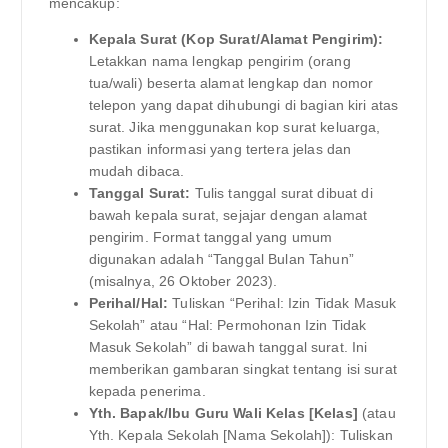
mencakup:
Kepala Surat (Kop Surat/Alamat Pengirim):
Letakkan nama lengkap pengirim (orang
tua/wali) beserta alamat lengkap dan nomor
telepon yang dapat dihubungi di bagian kiri atas
surat. Jika menggunakan kop surat keluarga,
pastikan informasi yang tertera jelas dan
mudah dibaca.
Tanggal Surat:
Tulis tanggal surat dibuat di
bawah kepala surat, sejajar dengan alamat
pengirim. Format tanggal yang umum
digunakan adalah “Tanggal Bulan Tahun”
(misalnya, 26 Oktober 2023).
Perihal/Hal:
Tuliskan “Perihal: Izin Tidak Masuk
Sekolah” atau “Hal: Permohonan Izin Tidak
Masuk Sekolah” di bawah tanggal surat. Ini
memberikan gambaran singkat tentang isi surat
kepada penerima.
Yth. Bapak/Ibu Guru Wali Kelas [Kelas]
(atau
Yth. Kepala Sekolah [Nama Sekolah]): Tuliskan