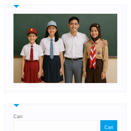
Cari
Cari