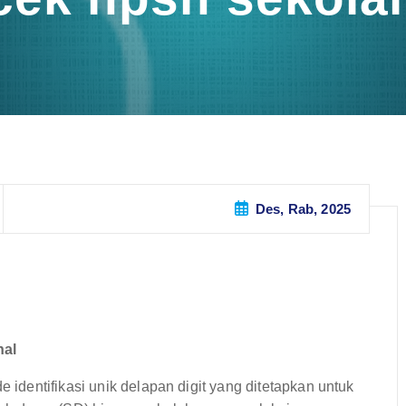
Des, Rab, 2025
nal
dentifikasi unik delapan digit yang ditetapkan untuk