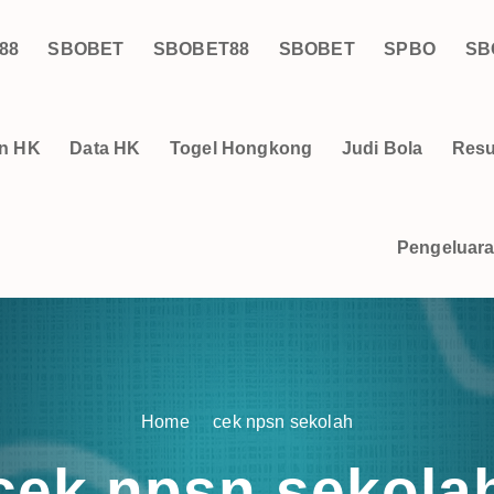
88
SBOBET
SBOBET88
SBOBET
SPBO
SB
an HK
Data HK
Togel Hongkong
Judi Bola
Resu
Pengeluar
Home
cek npsn sekolah
cek npsn sekola