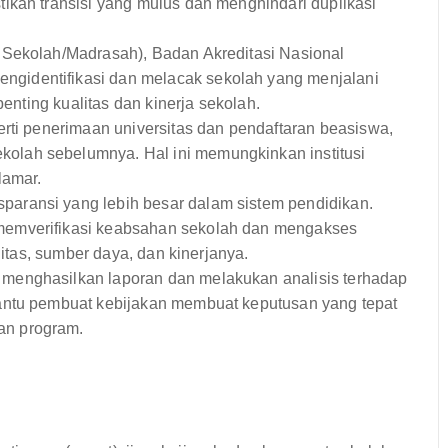
ikan transisi yang mulus dan menghindari duplikasi
Sekolah/Madrasah), Badan Akreditasi Nasional
gidentifikasi dan melacak sekolah yang menjalani
penting kualitas dan kinerja sekolah.
rti penerimaan universitas dan pendaftaran beasiswa,
lah sebelumnya. Hal ini memungkinkan institusi
lamar.
ransi yang lebih besar dalam sistem pendidikan.
memverifikasi keabsahan sekolah dan mengakses
litas, sumber daya, dan kinerjanya.
enghasilkan laporan dan melakukan analisis terhadap
antu pembuat kebijakan membuat keputusan yang tepat
an program.