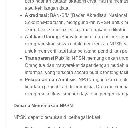
perpindahan catatan akademiknya. Hal ini memast
atau kehilangan data.
Akreditasi:
BAN-S/M (Badan Akreditasi Nasional 
Sekolah/Madrasah, menggunakan NPSN untuk men
akreditasi. Status akreditasi merupakan indikator 
Aplikasi Daring:
Banyak pendaftaran online, sepe
mengharuskan siswa untuk memberikan NPSN seko
untuk memverifikasi latar belakang pendidikan pe
Transparansi Publik:
NPSN memungkinkan transpa
Orang tua dan masyarakat dapat dengan mudah 
informasi yang tersedia secara publik tentang fasi
Pelaporan dan Analisis:
NPSN digunakan untuk m
keadaan pendidikan di Indonesia. Data ini memb
mengenai alokasi sumber daya dan pengembang
Dimana Menemukan NPSN:
NPSN dapat ditemukan di berbagai lokasi: