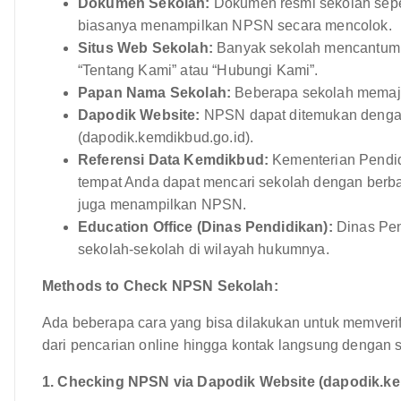
Dokumen Sekolah:
Dokumen resmi sekolah seperti
biasanya menampilkan NPSN secara mencolok.
Situs Web Sekolah:
Banyak sekolah mencantumka
“Tentang Kami” atau “Hubungi Kami”.
Papan Nama Sekolah:
Beberapa sekolah memaja
Dapodik Website:
NPSN dapat ditemukan dengan
(dapodik.kemdikbud.go.id).
Referensi Data Kemdikbud:
Kementerian Pendid
tempat Anda dapat mencari sekolah dengan berbag
juga menampilkan NPSN.
Education Office (Dinas Pendidikan):
Dinas Pen
sekolah-sekolah di wilayah hukumnya.
Methods to Check NPSN Sekolah:
Ada beberapa cara yang bisa dilakukan untuk memverif
dari pencarian online hingga kontak langsung dengan s
1. Checking NPSN via Dapodik Website (dapodik.ke