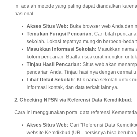
Ini adalah metode yang paling dapat diandalkan kare
nasional.
Akses Situs Web:
Buka browser web Anda dan na
Temukan Fungsi Pencarian:
Cari bilah pencaria
sekolah. Lokasi tepatnya mungkin berbeda-beda 
Masukkan Informasi Sekolah:
Masukkan nama sek
kolom pencarian. Buatlah seakurat mungkin untu
Tinjau Hasil Pencarian:
Situs web akan menampil
pencarian Anda. Tinjau hasilnya dengan cermat u
Lihat Detail Sekolah:
Klik nama sekolah untuk me
informasi kontak, dan data terkait lainnya.
2. Checking NPSN via Referensi Data Kemdikbud:
Cara ini menggunakan portal data referensi Kementer
Akses Situs Web:
Cari “Referensi Data Kemdikbu
website Kemdikbud (URL persisnya bisa berubah, 