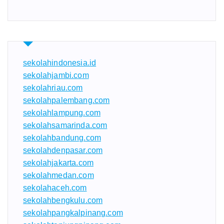
sekolahindonesia.id
sekolahjambi.com
sekolahriau.com
sekolahpalembang.com
sekolahlampung.com
sekolahsamarinda.com
sekolahbandung.com
sekolahdenpasar.com
sekolahjakarta.com
sekolahmedan.com
sekolahaceh.com
sekolahbengkulu.com
sekolahpangkalpinang.com