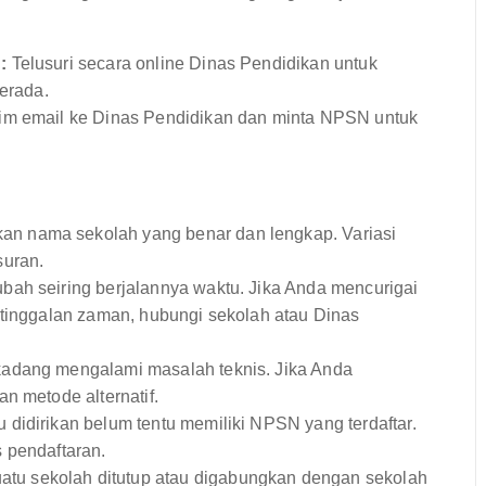
:
Telusuri secara online Dinas Pendidikan untuk
berada.
rim email ke Dinas Pendidikan dan minta NPSN untuk
n nama sekolah yang benar dan lengkap. Variasi
suran.
bah seiring berjalannya waktu. Jika Anda mencurigai
etinggalan zaman, hubungi sekolah atau Dinas
kadang mengalami masalah teknis. Jika Anda
n metode alternatif.
 didirikan belum tentu memiliki NPSN yang terdaftar.
 pendaftaran.
atu sekolah ditutup atau digabungkan dengan sekolah