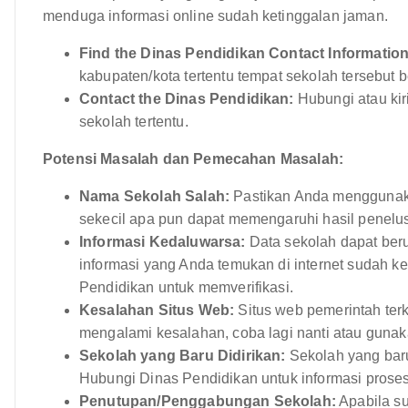
menduga informasi online sudah ketinggalan jaman.
Find the Dinas Pendidikan Contact Information
kabupaten/kota tertentu tempat sekolah tersebut 
Contact the Dinas Pendidikan:
Hubungi atau ki
sekolah tertentu.
Potensi Masalah dan Pemecahan Masalah:
Nama Sekolah Salah:
Pastikan Anda menggunaka
sekecil apa pun dapat memengaruhi hasil penelu
Informasi Kedaluwarsa:
Data sekolah dapat beru
informasi yang Anda temukan di internet sudah k
Pendidikan untuk memverifikasi.
Kesalahan Situs Web:
Situs web pemerintah ter
mengalami kesalahan, coba lagi nanti atau gunaka
Sekolah yang Baru Didirikan:
Sekolah yang baru
Hubungi Dinas Pendidikan untuk informasi proses
Penutupan/Penggabungan Sekolah:
Apabila su