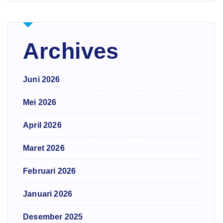
Archives
Juni 2026
Mei 2026
April 2026
Maret 2026
Februari 2026
Januari 2026
Desember 2025