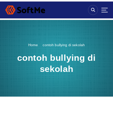
S
k
i
p
t
o
c
o
Home
contoh bullying di sekolah
n
t
contoh bullying di
e
n
sekolah
t