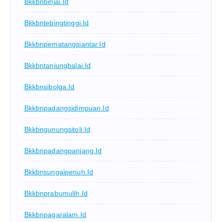
Bkkbnbinjai.id
Bkkbntebingtinggi.id
Bkkbnpematangsiantar.id
Bkkbntanjungbalai.id
Bkkbnsibolga.id
Bkkbnpadangsidimpuan.id
Bkkbngunungsitoli.id
Bkkbnpadangpanjang.id
Bkkbnsungaipenuh.id
Bkkbnprabumulih.id
Bkkbnpagaralam.id