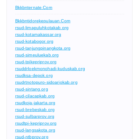
Bkkbnternate.com
Bkkbntidorekepulauan.com
rsud-limapuluhkotakab.org
rsud-kotamakassar.org
rsud-kotabogor.org
rsud-tanjungpinangkota.org
rsud-simeuluekab.org
rsud-tpikepriprov.org
rsuddrloekmonohadi-kuduskab.org
rsudksa-depok.org
rsudrtnotopuro-sidoarjokab.org
rsud-sintang.org
rsud-cilacapkab.org
rsudkoja-jakarta.org
rsud-brebeskab.org
rsud-sulbarprov.org
rsudtpi-kepriprov.org
rsud-langsakota.org
rsud-ntbprov.org