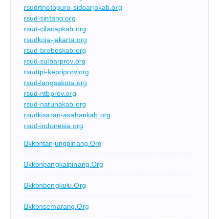
rsudrtnotopuro-sidoarjokab.org
rsud-sintang.org
rsud-cilacapkab.org
rsudkoja-jakarta.org
rsud-brebeskab.org
rsud-sulbarprov.org
rsudtpi-kepriprov.org
rsud-langsakota.org
rsud-ntbprov.org
rsud-natunakab.org
rsudkisaran-asahankab.org
rsud-indonesia.org
Bkkbntanjungpinang.org
Bkkbnpangkalpinang.org
Bkkbnbengkulu.org
Bkkbnsemarang.org