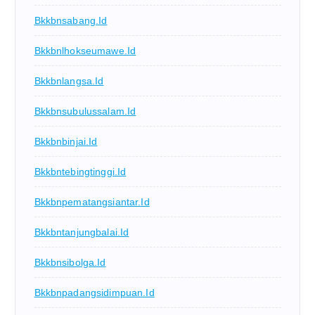
Bkkbnsabang.id
Bkkbnlhokseumawe.id
Bkkbnlangsa.id
Bkkbnsubulussalam.id
Bkkbnbinjai.id
Bkkbntebingtinggi.id
Bkkbnpematangsiantar.id
Bkkbntanjungbalai.id
Bkkbnsibolga.id
Bkkbnpadangsidimpuan.id