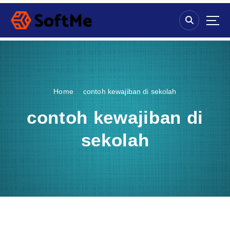
S
k
i
p
t
o
c
o
Home
contoh kewajiban di sekolah
n
t
contoh kewajiban di
e
n
sekolah
t