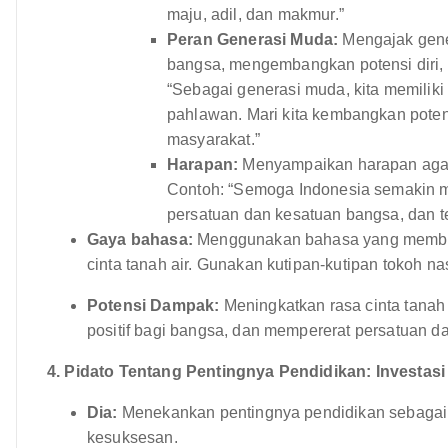
maju, adil, dan makmur.”
Peran Generasi Muda:
Mengajak gene
bangsa, mengembangkan potensi diri, d
“Sebagai generasi muda, kita memilik
pahlawan. Mari kita kembangkan potensi 
masyarakat.”
Harapan:
Menyampaikan harapan agar 
Contoh: “Semoga Indonesia semakin ma
persatuan dan kesatuan bangsa, dan t
Gaya bahasa:
Menggunakan bahasa yang membang
cinta tanah air. Gunakan kutipan-kutipan tokoh n
Potensi Dampak:
Meningkatkan rasa cinta tanah 
positif bagi bangsa, dan mempererat persatuan d
4. Pidato Tentang Pentingnya Pendidikan: Investas
Dia:
Menekankan pentingnya pendidikan sebagai 
kesuksesan.