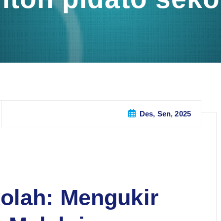
Des, Sen, 2025
olah: Mengukir