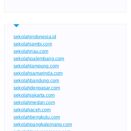
sekolahindonesia.id
sekolahjambi.com
sekolahriau.com
sekolahpalembang.com
sekolahlampung.com
sekolahsamarinda.com
sekolahbandung.com
sekolahdenpasar.com
sekolahjakarta.com
sekolahmedan.com
sekolahaceh.com
sekolahbengkulu.com
sekolahpangkalpinang.com