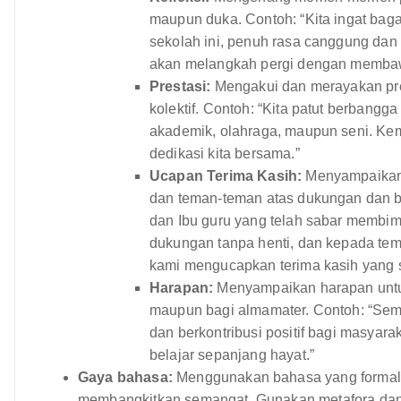
maupun duka. Contoh: “Kita ingat baga
sekolah ini, penuh rasa canggung dan 
akan melangkah pergi dengan memba
Prestasi:
Mengakui dan merayakan pres
kolektif. Contoh: “Kita patut berbangga
akademik, olahraga, maupun seni. Ke
dedikasi kita bersama.”
Ucapan Terima Kasih:
Menyampaikan r
dan teman-teman atas dukungan dan b
dan Ibu guru yang telah sabar membim
dukungan tanpa henti, dan kepada tem
kami mengucapkan terima kasih yang 
Harapan:
Menyampaikan harapan untuk 
maupun bagi almamater. Contoh: “Semog
dan berkontribusi positif bagi masyara
belajar sepanjang hayat.”
Gaya bahasa:
Menggunakan bahasa yang formal 
membangkitkan semangat. Gunakan metafora dan