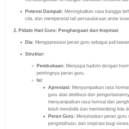
Potensi Dampak:
Meningkatkan rasa bangga terh
cita, dan mempererat tali persaudaraan antar sisw
2. Pidato Hari Guru: Penghargaan dan Inspirasi
Dia:
Mengapresiasi peran guru sebagai pahlawan 
Struktur:
Pembukaan:
Menyapa hadirin dengan horm
pentingnya peran guru.
Isi:
Apresiasi:
Menyampaikan rasa hormat 
guru atas dedikasi dan pengorbanannya.
menyampaikan rasa hormat dan pengh
telah mendidik dan membimbing kita 
Peran Guru:
Menjelaskan peran guru 
pengetahuan, dan inspirasi bagi sisw