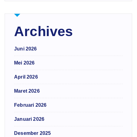
Archives
Juni 2026
Mei 2026
April 2026
Maret 2026
Februari 2026
Januari 2026
Desember 2025