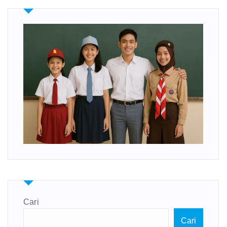
Cari
Cari