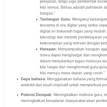
pelajaran, tetapi juga pembentuk karakt
kita semua. Beliau adalah pahlawan t
bangsa.”
Tantangan Guru:
Mengakui tantangan
terutama di era digital yang serba cep
digital ini bukanlah tugas yang muda
teknologi dan metode pembelajaran ya
keterampilan yang relevan dengan ke
Harapan:
Menyampaikan harapan agar
siswa dapat menghargai dan menghorm
dalam menjalankan tugas mulianya dan 
kita hargai dan menghormati guru-guru
kita menuju masa depan yang cerah.”
Gaya bahasa:
Menggunakan bahasa yang formal
anekdot dan kisah inspiratif untuk memperkuat pe
Potensi Dampak:
Meningkatkan motivasi guru, 
meningkatkan kesadaran masyarakat akan pentin