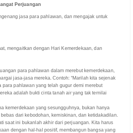
mangat Perjuangan
genang jasa para pahlawan, dan mengajak untuk
at, mengaitkan dengan Hari Kemerdekaan, dan
uangan para pahlawan dalam merebut kemerdekaan,
gai jasa-jasa mereka. Contoh: “Marilah kita sejenak
 para pahlawan yang telah gugur demi merebut
a adalah bukti cinta tanah air yang tak ternilai
a kemerdekaan yang sesungguhnya, bukan hanya
ga bebas dari kebodohan, kemiskinan, dan ketidakadilan.
 saat ini bukanlah akhir dari perjuangan. Kita harus
kaan dengan hal-hal positif, membangun bangsa yang