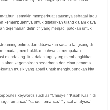
ahun-tahun, semakin memperkuat statusnya sebagai lagu
an kemampuannya untuk ditafsirkan ulang dalam gaya
an terjemahan definitif, yang menjadi patokan untuk
, streaming online, dan dibawakan secara langsung di
da memudar, membuktikan bahwa ia merupakan
asi mendatang. Itu adalah lagu yang membangkitkan
a akan kegembiraan sederhana dari cinta pertama.
kekuatan musik yang abadi untuk menghubungkan kita
ncorporates keywords such as “Chrisye,” “Kisah Kasih di
enage romance,” “school romance,” “lyrical analysis,”