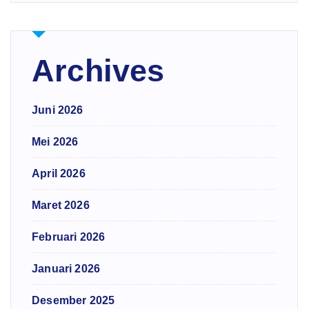
Archives
Juni 2026
Mei 2026
April 2026
Maret 2026
Februari 2026
Januari 2026
Desember 2025