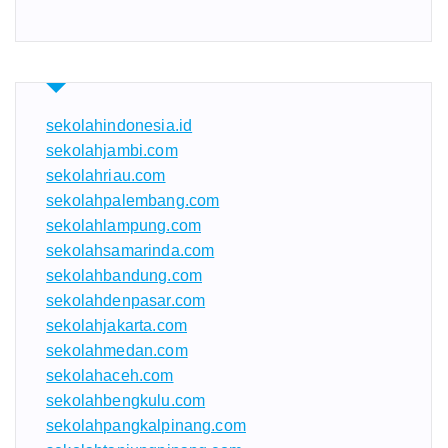
sekolahindonesia.id
sekolahjambi.com
sekolahriau.com
sekolahpalembang.com
sekolahlampung.com
sekolahsamarinda.com
sekolahbandung.com
sekolahdenpasar.com
sekolahjakarta.com
sekolahmedan.com
sekolahaceh.com
sekolahbengkulu.com
sekolahpangkalpinang.com