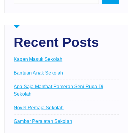
Recent Posts
Kapan Masuk Sekolah
Bantuan Anak Sekolah
Apa Saja Manfaat Pameran Seni Rupa Di
Sekolah
Novel Remaja Sekolah
Gambar Peralatan Sekolah