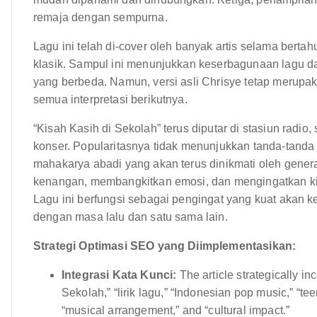
remaja dengan sempurna.
Lagu ini telah di-cover oleh banyak artis selama bert
klasik. Sampul ini menunjukkan keserbagunaan lagu d
yang berbeda. Namun, versi asli Chrisye tetap merupak
semua interpretasi berikutnya.
“Kisah Kasih di Sekolah” terus diputar di stasiun radio
konser. Popularitasnya tidak menunjukkan tanda-tan
mahakarya abadi yang akan terus dinikmati oleh gener
kenangan, membangkitkan emosi, dan mengingatkan kit
Lagu ini berfungsi sebagai pengingat yang kuat akan 
dengan masa lalu dan satu sama lain.
Strategi Optimasi SEO yang Diimplementasikan:
Integrasi Kata Kunci:
The article strategically i
Sekolah,” “lirik lagu,” “Indonesian pop music,” “te
“musical arrangement,” and “cultural impact.”