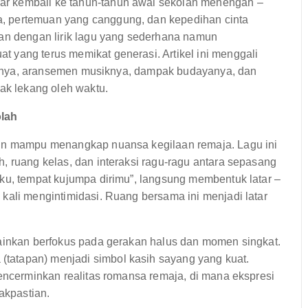
r kembali ke tahun-tahun awal sekolah menengah –
, pertemuan yang canggung, dan kepedihan cinta
kan dengan lirik lagu yang sederhana namun
 yang terus memikat generasi. Artikel ini menggali
iriknya, aransemen musiknya, dampak budayanya, dan
tak lekang oleh waktu.
olah
mun mampu menangkap nuansa kegilaan remaja. Lagu ini
, ruang kelas, dan interaksi ragu-ragu antara sepasang
ku, tempat kujumpa dirimu”, langsung membentuk latar –
kali mengintimidasi. Ruang bersama ini menjadi latar
lainkan berfokus pada gerakan halus dan momen singkat.
tatapan) menjadi simbol kasih sayang yang kuat.
mencerminkan realitas romansa remaja, di mana ekspresi
akpastian.