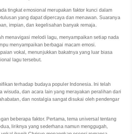
 tingkat emosional merupakan faktor kunci dalam
 ketulusan yang dapat dipercaya dan menawan. Suaranya
an, impian, dan kegelisahan banyak remaja.
dah menavigasi melodi lagu, menyampaikan setiap nada
 mampu menyampaikan berbagai macam emosi.
ian vokal, menunjukkan bakatnya yang luar biasa
nal lagu tersebut.
ikan terhadap budaya populer Indonesia. Ini telah
a wisuda, dan acara lain yang merayakan peralihan dari
ahabatan, dan nostalgia sangat disukai oleh pendengar
ngan beberapa faktor. Pertama, tema universal tentang
edua, liriknya yang sederhana namun menggugah,
 vokal ikonik Chrisye menangkap esensi romansa