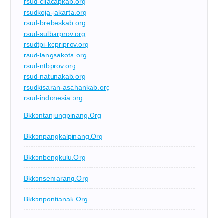
rsud-cilacapkab.org
rsudkoja-jakarta.org
rsud-brebeskab.org
rsud-sulbarprov.org
rsudtpi-kepriprov.org
rsud-langsakota.org
rsud-ntbprov.org
rsud-natunakab.org
rsudkisaran-asahankab.org
rsud-indonesia.org
Bkkbntanjungpinang.org
Bkkbnpangkalpinang.org
Bkkbnbengkulu.org
Bkkbnsemarang.org
Bkkbnpontianak.org