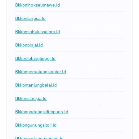
Bkkbnlhokseumawe.id
Bkkbnlangsa.id
Bkkbnsubulussalam.id
Bkkbnbinjai.id
Bkkbntebingtinggi.id
Bkkbnpematangsiantar.id
Bkkbntanjungbalai.id
Bkkbnsibolga.id
Bkkbnpadangsidimpuan.id
Bkkbngunungsitoli.id
Bkkbnpadangpanjang.id