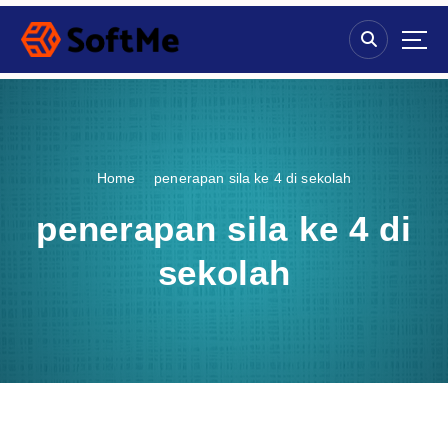
S
k
i
p
t
o
c
o
Home
penerapan sila ke 4 di sekolah
n
t
penerapan sila ke 4 di
e
n
sekolah
t