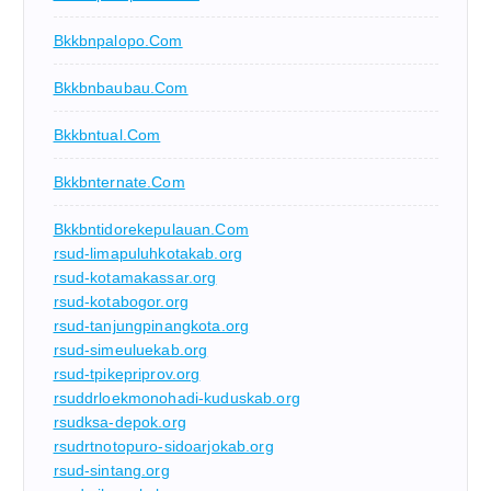
Bkkbnpalopo.com
Bkkbnbaubau.com
Bkkbntual.com
Bkkbnternate.com
Bkkbntidorekepulauan.com
rsud-limapuluhkotakab.org
rsud-kotamakassar.org
rsud-kotabogor.org
rsud-tanjungpinangkota.org
rsud-simeuluekab.org
rsud-tpikepriprov.org
rsuddrloekmonohadi-kuduskab.org
rsudksa-depok.org
rsudrtnotopuro-sidoarjokab.org
rsud-sintang.org