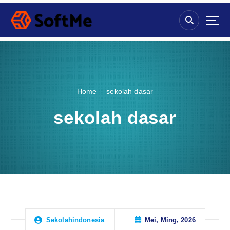
S
k
i
p
t
o
c
o
Home
sekolah dasar
n
t
sekolah dasar
e
n
t
Mei, Ming, 2026
Sekolahindonesia