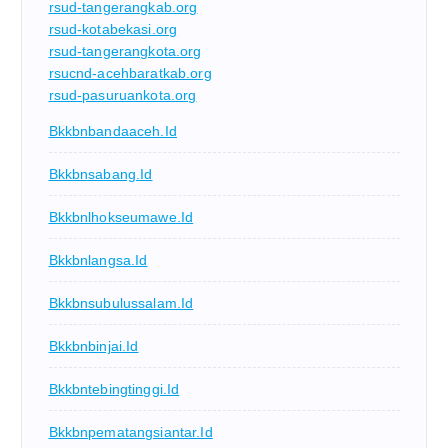
rsud-tangerangkab.org
rsud-kotabekasi.org
rsud-tangerangkota.org
rsucnd-acehbaratkab.org
rsud-pasuruankota.org
Bkkbnbandaaceh.id
Bkkbnsabang.id
Bkkbnlhokseumawe.id
Bkkbnlangsa.id
Bkkbnsubulussalam.id
Bkkbnbinjai.id
Bkkbntebingtinggi.id
Bkkbnpematangsiantar.id