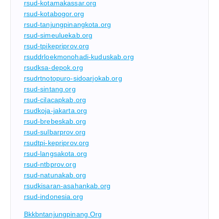
rsud-kotamakassar.org
rsud-kotabogor.org
rsud-tanjungpinangkota.org
rsud-simeuluekab.org
rsud-tpikepriprov.org
rsuddrloekmonohadi-kuduskab.org
rsudksa-depok.org
rsudrtnotopuro-sidoarjokab.org
rsud-sintang.org
rsud-cilacapkab.org
rsudkoja-jakarta.org
rsud-brebeskab.org
rsud-sulbarprov.org
rsudtpi-kepriprov.org
rsud-langsakota.org
rsud-ntbprov.org
rsud-natunakab.org
rsudkisaran-asahankab.org
rsud-indonesia.org
Bkkbntanjungpinang.org