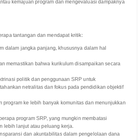
antau kemajuan program dan mengevaluasi dampaknya
rapa tantangan dan mendapat kritik:
m dalam jangka panjang, khususnya dalam hal
dan memastikan bahwa kurikulum disampaikan secara
trinasi politik dan penggunaan SRP untuk
hankan netralitas dan fokus pada pendidikan objektif
 program ke lebih banyak komunitas dan menunjukkan
beberapa program SRP, yang mungkin membatasi
lebih lanjut atau peluang kerja.
nsparansi dan akuntabilitas dalam pengelolaan dana