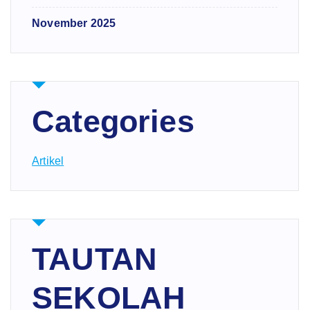
November 2025
Categories
Artikel
TAUTAN
SEKOLAH