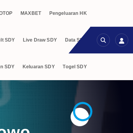
OTOP
MAXBET
Pengeluaran HK
lt SDY
Live Draw SDY
Data SDY
an SDY
Keluaran SDY
Togel SDY
bowo