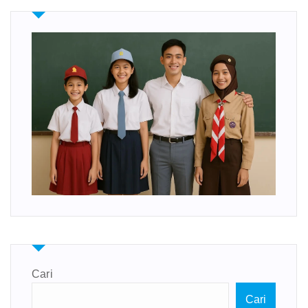
Cari
Cari