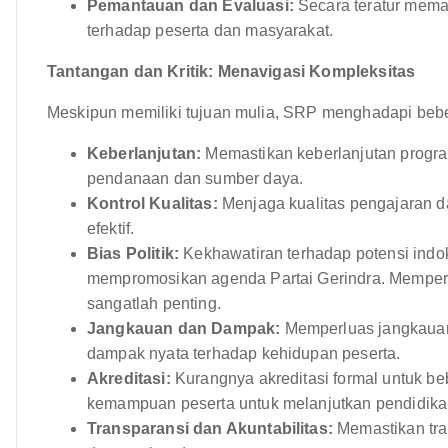
Pemantauan dan Evaluasi:
Secara teratur mem
terhadap peserta dan masyarakat.
Tantangan dan Kritik: Menavigasi Kompleksitas
Meskipun memiliki tujuan mulia, SRP menghadapi bebe
Keberlanjutan:
Memastikan keberlanjutan progra
pendanaan dan sumber daya.
Kontrol Kualitas:
Menjaga kualitas pengajaran 
efektif.
Bias Politik:
Kekhawatiran terhadap potensi indok
mempromosikan agenda Partai Gerindra. Memperta
sangatlah penting.
Jangkauan dan Dampak:
Memperluas jangkauan
dampak nyata terhadap kehidupan peserta.
Akreditasi:
Kurangnya akreditasi formal untuk 
kemampuan peserta untuk melanjutkan pendidikan 
Transparansi dan Akuntabilitas:
Memastikan tra