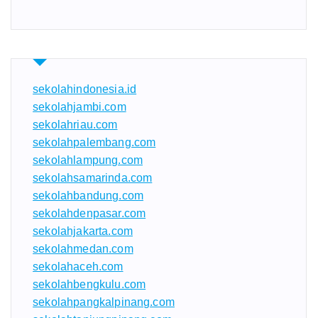
sekolahindonesia.id
sekolahjambi.com
sekolahriau.com
sekolahpalembang.com
sekolahlampung.com
sekolahsamarinda.com
sekolahbandung.com
sekolahdenpasar.com
sekolahjakarta.com
sekolahmedan.com
sekolahaceh.com
sekolahbengkulu.com
sekolahpangkalpinang.com