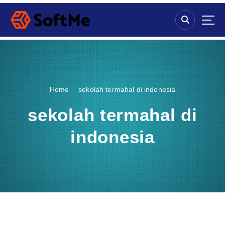
S
k
i
p
t
o
c
o
Home
sekolah termahal di indonesia
n
t
sekolah termahal di
e
n
indonesia
t