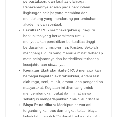
perpustakaan, dan fasilitas olahraga.
Penekanannya adalah pada penciptaan
lingkungan belajar yang membina dan
mendukung yang mendorong pertumbuhan
akademis dan spiritual.
Fakultas:
RCS mempekerjakan guru-guru
berkualitas yang berkomitmen untuk
menyediakan pendidikan berkualitas tinggi
berdasarkan prinsip-prinsip Kristen. Sekolah
menghargai guru yang memiliki minat terhadap
mata pelajarannya dan berdedikasi terhadap
kesejahteraan siswanya.
Kegiatan Ekstrakurikuler:
RCS menawarkan
berbagai kegiatan ekstrakurikuler, antara lain
olah raga, seni, musik, drama, dan pengabdian
masyarakat. Kegiatan ini dirancang untuk
mengembangkan bakat dan minat siswa
sekaligus mengedepankan nilai-nilai Kristiani.
Biaya Pendidikan:
Meskipun bervariasi
tergantung kampus dan tingkat kelas, biaya
kuliah tahunan di RCS dapat berkisar dari Rp