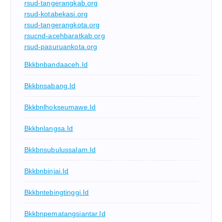
rsud-tangerangkab.org
rsud-kotabekasi.org
rsud-tangerangkota.org
rsucnd-acehbaratkab.org
rsud-pasuruankota.org
Bkkbnbandaaceh.id
Bkkbnsabang.id
Bkkbnlhokseumawe.id
Bkkbnlangsa.id
Bkkbnsubulussalam.id
Bkkbnbinjai.id
Bkkbntebingtinggi.id
Bkkbnpematangsiantar.id