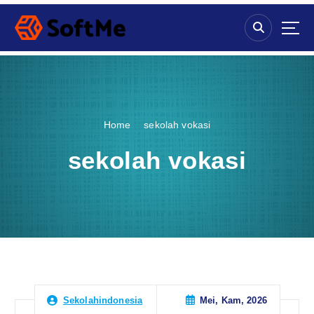
S
k
i
p
t
o
c
o
Home
sekolah vokasi
n
t
sekolah vokasi
e
n
t
Mei, Kam, 2026
Sekolahindonesia