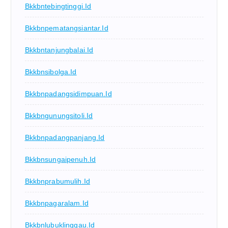
Bkkbntebingtinggi.id
Bkkbnpematangsiantar.id
Bkkbntanjungbalai.id
Bkkbnsibolga.id
Bkkbnpadangsidimpuan.id
Bkkbngunungsitoli.id
Bkkbnpadangpanjang.id
Bkkbnsungaipenuh.id
Bkkbnprabumulih.id
Bkkbnpagaralam.id
Bkkbnlubuklinggau.id