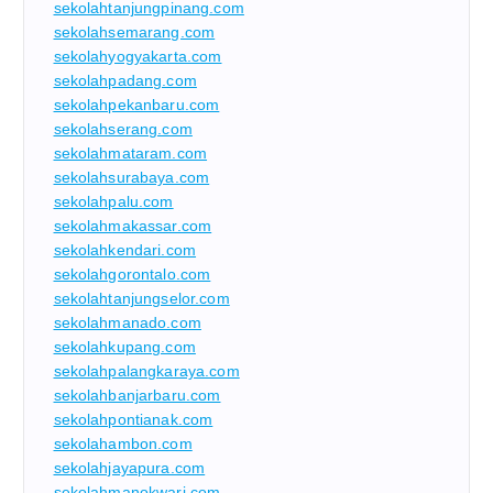
sekolahtanjungpinang.com
sekolahsemarang.com
sekolahyogyakarta.com
sekolahpadang.com
sekolahpekanbaru.com
sekolahserang.com
sekolahmataram.com
sekolahsurabaya.com
sekolahpalu.com
sekolahmakassar.com
sekolahkendari.com
sekolahgorontalo.com
sekolahtanjungselor.com
sekolahmanado.com
sekolahkupang.com
sekolahpalangkaraya.com
sekolahbanjarbaru.com
sekolahpontianak.com
sekolahambon.com
sekolahjayapura.com
sekolahmanokwari.com