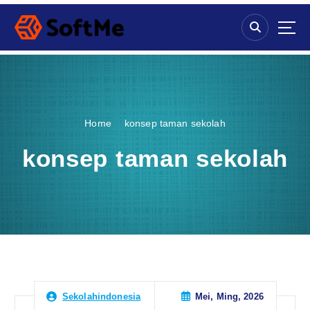
S
k
i
p
t
o
c
o
Home
konsep taman sekolah
n
t
konsep taman sekolah
e
n
t
Mei, Ming, 2026
Sekolahindonesia