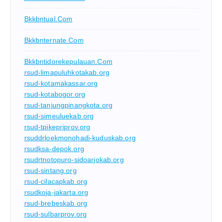
Bkkbntual.com
Bkkbnternate.com
Bkkbntidorekepulauan.com
rsud-limapuluhkotakab.org
rsud-kotamakassar.org
rsud-kotabogor.org
rsud-tanjungpinangkota.org
rsud-simeuluekab.org
rsud-tpikepriprov.org
rsuddrloekmonohadi-kuduskab.org
rsudksa-depok.org
rsudrtnotopuro-sidoarjokab.org
rsud-sintang.org
rsud-cilacapkab.org
rsudkoja-jakarta.org
rsud-brebeskab.org
rsud-sulbarprov.org