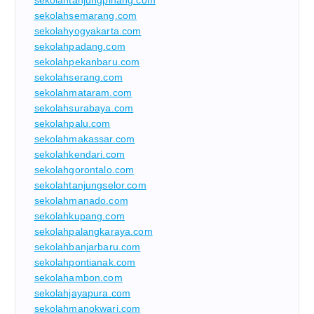
sekolahtanjungpinang.com
sekolahsemarang.com
sekolahyogyakarta.com
sekolahpadang.com
sekolahpekanbaru.com
sekolahserang.com
sekolahmataram.com
sekolahsurabaya.com
sekolahpalu.com
sekolahmakassar.com
sekolahkendari.com
sekolahgorontalo.com
sekolahtanjungselor.com
sekolahmanado.com
sekolahkupang.com
sekolahpalangkaraya.com
sekolahbanjarbaru.com
sekolahpontianak.com
sekolahambon.com
sekolahjayapura.com
sekolahmanokwari.com