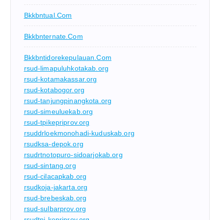
Bkkbntual.com
Bkkbnternate.com
Bkkbntidorekepulauan.com
rsud-limapuluhkotakab.org
rsud-kotamakassar.org
rsud-kotabogor.org
rsud-tanjungpinangkota.org
rsud-simeuluekab.org
rsud-tpikepriprov.org
rsuddrloekmonohadi-kuduskab.org
rsudksa-depok.org
rsudrtnotopuro-sidoarjokab.org
rsud-sintang.org
rsud-cilacapkab.org
rsudkoja-jakarta.org
rsud-brebeskab.org
rsud-sulbarprov.org
rsudtpi-kepriprov.org