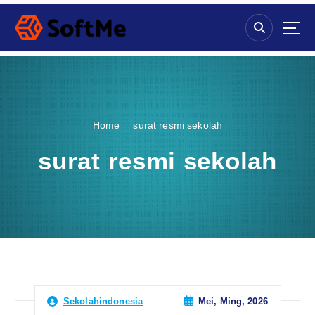
S
k
i
p
t
o
c
o
Home
surat resmi sekolah
n
t
surat resmi sekolah
e
n
t
Mei, Ming, 2026
Sekolahindonesia